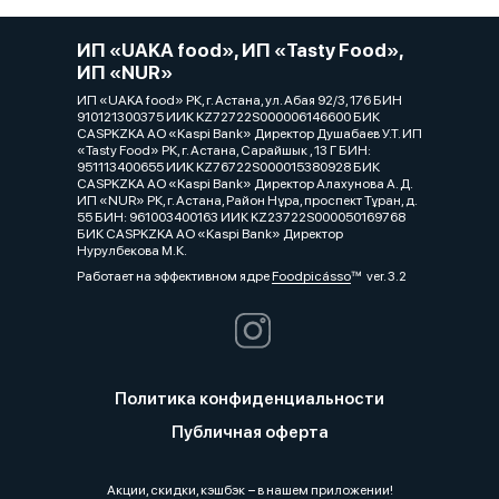
ИП «UAKA food», ИП «Tasty Food»,
ИП «NUR»
ИП «UAKA food» РК, г. Астана, ул. Абая 92/3, 176 БИН
910121300375 ИИК KZ72722S000006146600 БИК
CASPKZKA АО «Kaspi Bank» Директор Душабаев У.Т. ИП
«Tasty Food» РК, г. Астана, Сарайшык , 13 Г БИН:
951113400655 ИИК KZ76722S000015380928 БИК
CASPKZKA АО «Kaspi Bank» Директор Алахунова А. Д.
ИП «NUR» РК, г. Астана, Район Нұра, проспект Тұран, д.
55 БИН: 961003400163 ИИК KZ23722S000050169768
БИК CASPKZKA АО «Kaspi Bank» Директор
Нурулбекова М.К.
Работает на эффективном ядре
Foodpicásso
ver. 3.2
Политика конфиденциальности
Публичная оферта
Акции, скидки, кэшбэк − в нашем приложении!