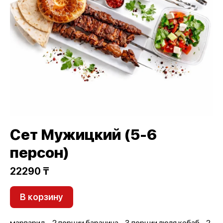
Сет Мужицкий (5-6
персон)
22290 ₸
В корзину
марварид - 2 порции баранина - 3 порции люля кебаб - 2