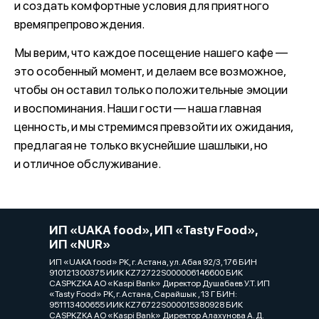
и создать комфортные условия для приятного
времяпрепровождения.
Мы верим, что каждое посещение нашего кафе —
это особенный момент, и делаем все возможное,
чтобы он оставил только положительные эмоции
и воспоминания. Наши гости — наша главная
ценность, и мы стремимся превзойти их ожидания,
предлагая не только вкуснейшие шашлыки, но
и отличное обслуживание.
ИП «UAKA food», ИП «Tasty Food»,
ИП «NUR»
ИП «UAKA food» РК, г. Астана, ул. Абая 92/3, 176 БИН
910121300375 ИИК KZ72722S000006146600 БИК
CASPKZKA АО «Kaspi Bank» Директор Душабаев У.Т. ИП
«Tasty Food» РК, г. Астана, Сарайшык , 13 Г БИН:
951113400655 ИИК KZ76722S000015380928 БИК
CASPKZKA АО «Kaspi Bank» Директор Алахунова А. Д.