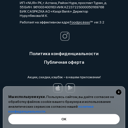
ИП «NUR» РК, г. Астана, Район Нұра, проспект Тұран, д.
55 БИН: 961003400163 ИИК KZ23722S000050169768
БИК CASPKZKA АО «Kaspi Bank» Директор
Нурулбекова М.К.
Работает на эффективном ядре
Foodpicásso
ver. 3.2
Политика конфиденциальности
Публичная оферта
Акции, скидки, кэшбэк − в нашем приложении!
Мы используем куки.
Пользуясь сайтом, вы даёте согласие на
обработку файлов cookie вашего браузера и использование
аналитических сервисов согласно нашей
политике
конфиденциальности
.
ОК