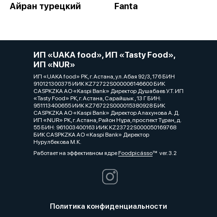
Айран турецкий
Fanta
ИП «UAKA food», ИП «Tasty Food»,
ИП «NUR»
ИП «UAKA food» РК, г. Астана, ул. Абая 92/3, 176 БИН
910121300375 ИИК KZ72722S000006146600 БИК
CASPKZKA АО «Kaspi Bank» Директор Душабаев У.Т. ИП
«Tasty Food» РК, г. Астана, Сарайшык , 13 Г БИН:
951113400655 ИИК KZ76722S000015380928 БИК
CASPKZKA АО «Kaspi Bank» Директор Алахунова А. Д.
ИП «NUR» РК, г. Астана, Район Нұра, проспект Тұран, д.
55 БИН: 961003400163 ИИК KZ23722S000050169768
БИК CASPKZKA АО «Kaspi Bank» Директор
Нурулбекова М.К.
Работает на эффективном ядре
Foodpicásso
ver. 3.2
Политика конфиденциальности